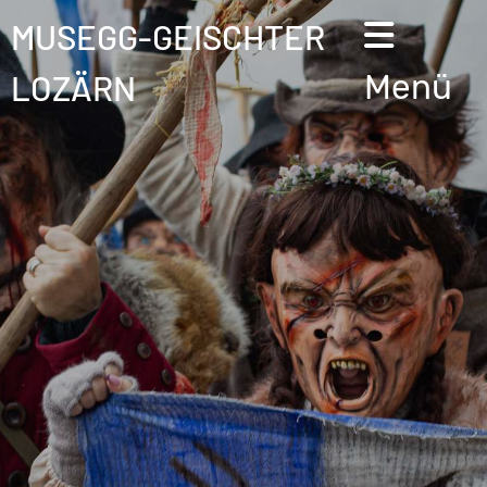
MUSEGG-GEISCHTER
LOZÄRN
Menü