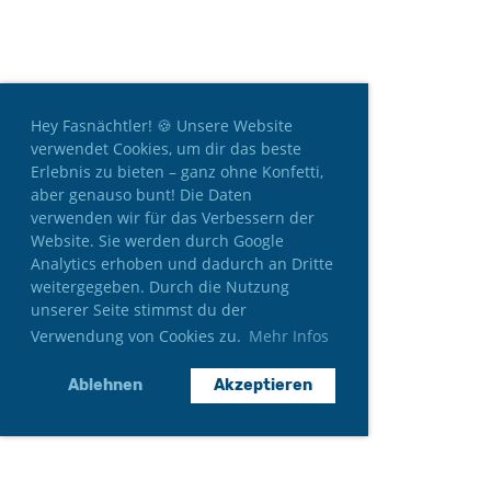
Hey Fasnächtler! 🍪 Unsere Website
verwendet Cookies, um dir das beste
Erlebnis zu bieten – ganz ohne Konfetti,
aber genauso bunt! Die Daten
verwenden wir für das Verbessern der
Website. Sie werden durch Google
Analytics erhoben und dadurch an Dritte
weitergegeben. Durch die Nutzung
unserer Seite stimmst du der
Verwendung von Cookies zu.
Mehr Infos
Ablehnen
Akzeptieren