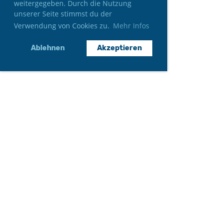
weitergegeben. Durch die Nutzung
unserer Seite stimmst du der
Verwendung von Cookies zu.
Mehr Infos
Ablehnen
Akzeptieren
Neumitglied werden
Gönner*in werden
Auftritt anfragen