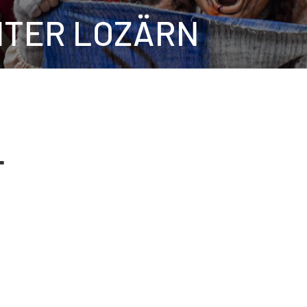
HTER LOZÄRN
T
)