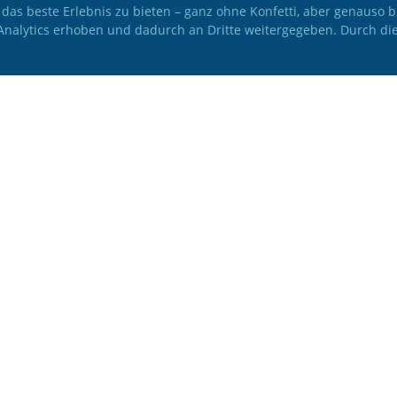
 das beste Erlebnis zu bieten – ganz ohne Konfetti, aber genauso
 Analytics erhoben und dadurch an Dritte weitergegeben. Durch di