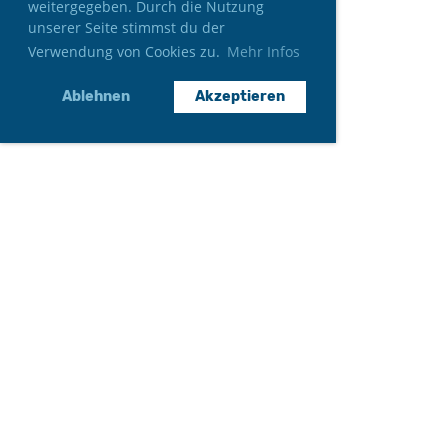
weitergegeben. Durch die Nutzung
unserer Seite stimmst du der
Verwendung von Cookies zu.
Mehr Infos
Ablehnen
Akzeptieren
Neumitglied werden
Gönner*in werden
Auftritt anfragen