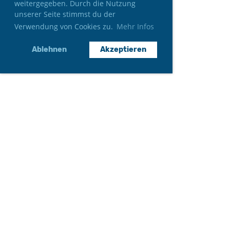
weitergegeben. Durch die Nutzung
unserer Seite stimmst du der
Verwendung von Cookies zu.
Mehr Infos
Ablehnen
Akzeptieren
Neumitglied werden
Gönner*in werden
Auftritt anfragen