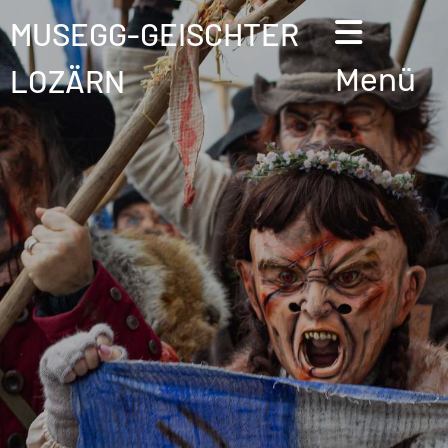
MUSEGG-GEISCHTER
LOZÄRN
Menü