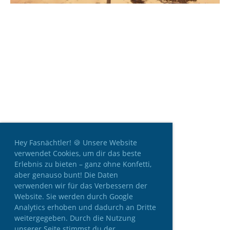
Hey Fasnächtler! 🍪 Unsere Website
verwendet Cookies, um dir das beste
Erlebnis zu bieten – ganz ohne Konfetti,
aber genauso bunt! Die Daten
verwenden wir für das Verbessern der
Website. Sie werden durch Google
Analytics erhoben und dadurch an Dritte
weitergegeben. Durch die Nutzung
unserer Seite stimmst du der