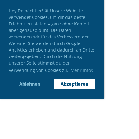
Hey Fasnächtler! 🍪 Unsere Website
verwendet Cookies, um dir das beste
Erlebnis zu bieten – ganz ohne Konfetti,
aber genauso bunt! Die Daten
verwenden wir für das Verbessern der
Website. Sie werden durch Google
Analytics erhoben und dadurch an Dritte
weitergegeben. Durch die Nutzung
unserer Seite stimmst du der
Verwendung von Cookies zu.
Mehr Infos
Ablehnen
Akzeptieren