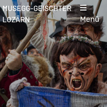
MUSEGG-GEISCHTER
LOZÄRN
Menü