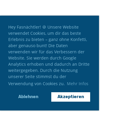
Hey Fasnächtler! 🍪 Unsere Website
verwendet Cookies, um dir das beste
Erlebnis zu bieten – ganz ohne Konfetti,
aber genauso bunt! Die Daten
verwenden wir für das Verbessern der
Website. Sie werden durch Google
Analytics erhoben und dadurch an Dritte
weitergegeben. Durch die Nutzung
unserer Seite stimmst du der
Verwendung von Cookies zu.
Mehr Infos
Ablehnen
Akzeptieren