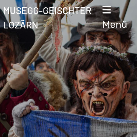
MUSEGG-GEISCHTER
LOZÄRN
Menü