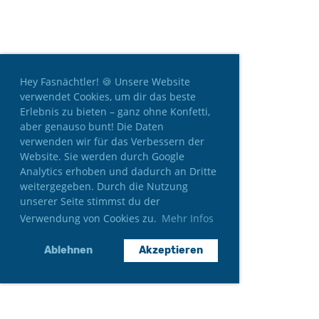
Hey Fasnächtler! 🍪 Unsere Website
verwendet Cookies, um dir das beste
Erlebnis zu bieten – ganz ohne Konfetti,
aber genauso bunt! Die Daten
verwenden wir für das Verbessern der
Website. Sie werden durch Google
Analytics erhoben und dadurch an Dritte
weitergegeben. Durch die Nutzung
unserer Seite stimmst du der
Verwendung von Cookies zu.
Mehr Infos
Ablehnen
Akzeptieren