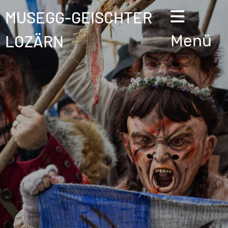
MUSEGG-GEISCHTER
LOZÄRN
Menü