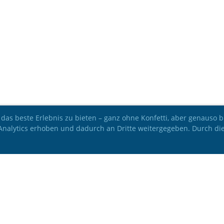
 das beste Erlebnis zu bieten – ganz ohne Konfetti, aber genauso
 Analytics erhoben und dadurch an Dritte weitergegeben. Durch di