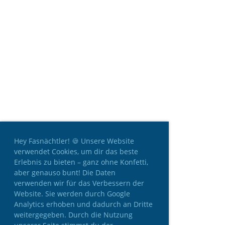
Hey Fasnächtler! 🍪 Unsere Website
verwendet Cookies, um dir das beste
Erlebnis zu bieten – ganz ohne Konfetti,
aber genauso bunt! Die Daten
verwenden wir für das Verbessern der
Website. Sie werden durch Google
Analytics erhoben und dadurch an Dritte
weitergegeben. Durch die Nutzung