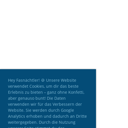
Hey Fasnächtler! 🍪 Unsere Website
verwendet Cookies, um dir das beste
Erlebnis zu bieten – ganz ohne Konfetti,
aber genauso bunt! Die Daten
verwenden wir für das Verbessern der
Website. Sie werden durch Google
Analytics erhoben und dadurch an Dritte
weitergegeben. Durch die Nutzung