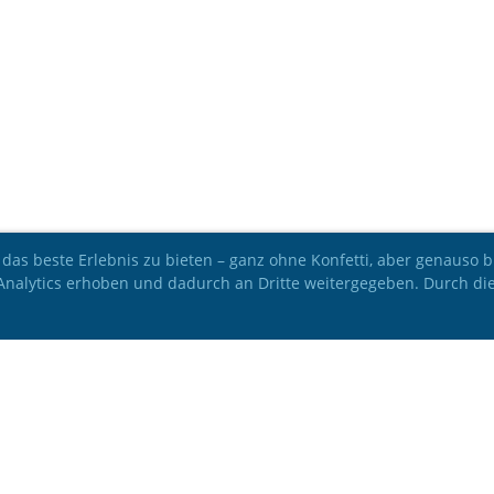
 das beste Erlebnis zu bieten – ganz ohne Konfetti, aber genauso
 Analytics erhoben und dadurch an Dritte weitergegeben. Durch di