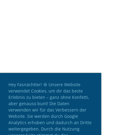
Hey Fasnächtler! 🍪 Unsere Website
verwendet Cookies, um dir das beste
Erlebnis zu bieten – ganz ohne Konfetti,
aber genauso bunt! Die Daten
verwenden wir für das Verbessern der
Website. Sie werden durch Google
Analytics erhoben und dadurch an Dritte
weitergegeben. Durch die Nutzung