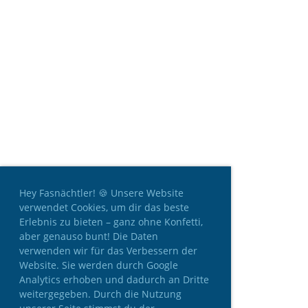
Hey Fasnächtler! 🍪 Unsere Website
verwendet Cookies, um dir das beste
Erlebnis zu bieten – ganz ohne Konfetti,
aber genauso bunt! Die Daten
verwenden wir für das Verbessern der
Website. Sie werden durch Google
Analytics erhoben und dadurch an Dritte
weitergegeben. Durch die Nutzung