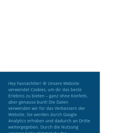
Hey Fasnächtler! 🍪 Unsere Website
verwendet Cookies, um dir das beste
Erlebnis zu bieten – ganz ohne Konfetti,
aber genauso bunt! Die Daten
verwenden wir für das Verbessern der
Website. Sie werden durch Google
Analytics erhoben und dadurch an Dritte
weitergegeben. Durch die Nutzung