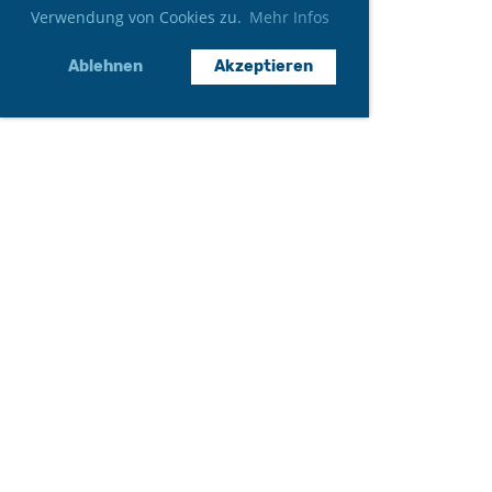
Verwendung von Cookies zu.
Mehr Infos
Ablehnen
Akzeptieren
Neumitglied werden
Gönner*in werden
Auftritt anfragen
WIR DANKEN UNSEREN
SPONSOREN
! 💙