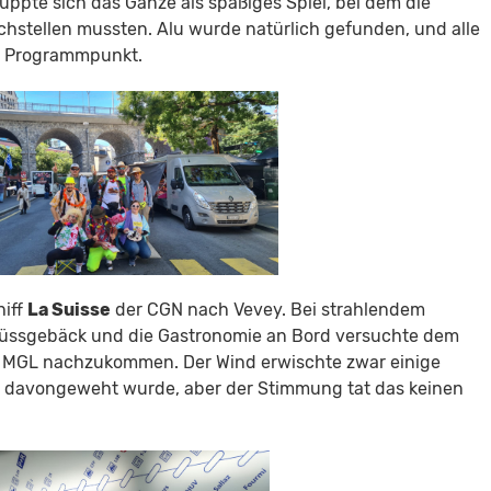
uppte sich das Ganze als spaßiges Spiel, bei dem die
nachstellen mussten. Alu wurde natürlich gefunden, und alle
n Programmpunkt.
hiff
La Suisse
der CGN nach Vevey. Bei strahlendem
Süssgebäck und die Gastronomie an Bord versuchte dem
r MGL nachzukommen. Der Wind erwischte zwar einige
er davongeweht wurde, aber der Stimmung tat das keinen