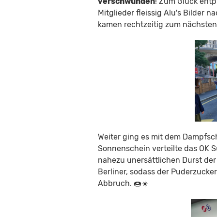
verschwunden
! Zum Glück entp
Mitglieder fleissig Alu's Bilder 
kamen rechtzeitig zum nächste
Weiter ging es mit dem Dampfsc
Sonnenschein verteilte das OK 
nahezu unersättlichen Durst de
Berliner, sodass der Puderzuck
Abbruch. 🍩☀️