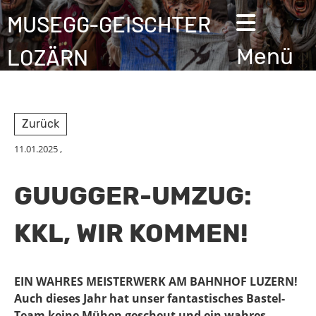
MUSEGG-GEISCHTER
LOZÄRN
Menü
Zurück
11.01.2025
,
GUUGGER-UMZUG:
KKL, WIR KOMMEN!
EIN WAHRES MEISTERWERK AM BAHNHOF LUZERN!
Auch dieses Jahr hat unser fantastisches Bastel-
Team keine Mühen gescheut und ein wahres