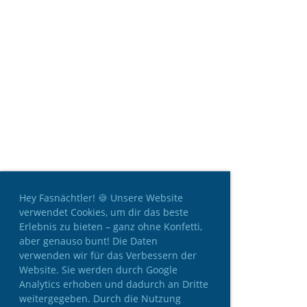
Hey Fasnächtler! 🍪 Unsere Website
verwendet Cookies, um dir das beste
Erlebnis zu bieten – ganz ohne Konfetti,
aber genauso bunt! Die Daten
verwenden wir für das Verbessern der
Website. Sie werden durch Google
Analytics erhoben und dadurch an Dritte
weitergegeben. Durch die Nutzung