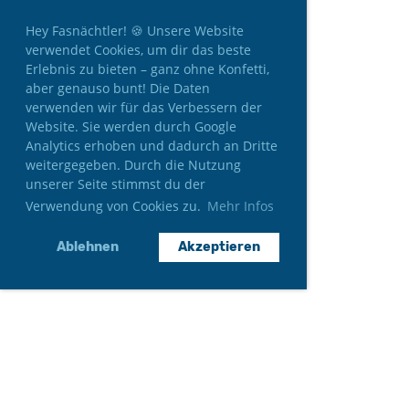
Hey Fasnächtler! 🍪 Unsere Website
verwendet Cookies, um dir das beste
Erlebnis zu bieten – ganz ohne Konfetti,
aber genauso bunt! Die Daten
verwenden wir für das Verbessern der
Website. Sie werden durch Google
Analytics erhoben und dadurch an Dritte
weitergegeben. Durch die Nutzung
unserer Seite stimmst du der
Verwendung von Cookies zu.
Mehr Infos
Ablehnen
Akzeptieren