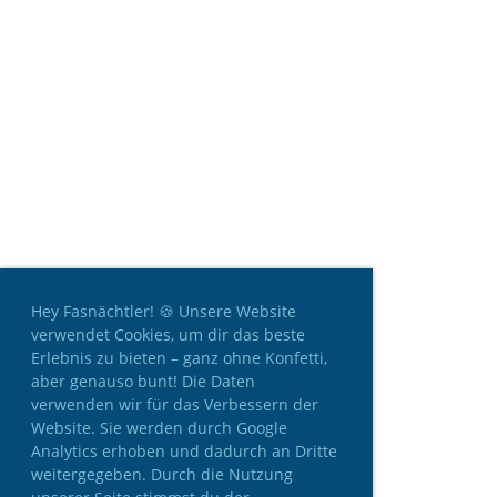
Hey Fasnächtler! 🍪 Unsere Website
verwendet Cookies, um dir das beste
Erlebnis zu bieten – ganz ohne Konfetti,
aber genauso bunt! Die Daten
verwenden wir für das Verbessern der
Website. Sie werden durch Google
Analytics erhoben und dadurch an Dritte
weitergegeben. Durch die Nutzung