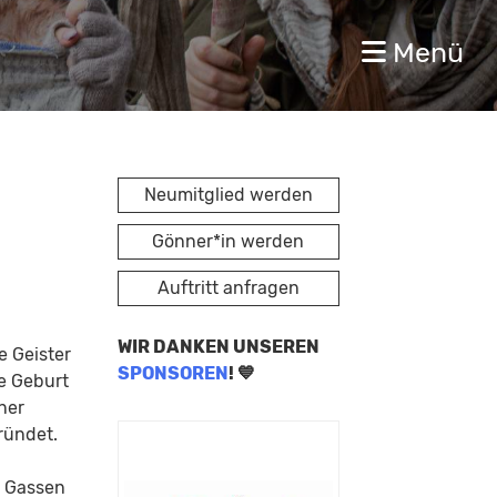
Menü
Neumitglied werden
Gönner*in werden
Auftritt anfragen
WIR DANKEN UNSEREN
e Geister
SPONSOREN
! 💙
e Geburt
ner
ründet.
n Gassen