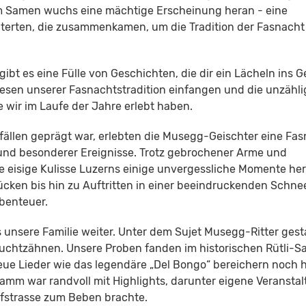
sem Samen wuchs eine mächtige Erscheinung heran - eine
terten, die zusammenkamen, um die Tradition der Fasnacht
bt es eine Fülle von Geschichten, die dir ein Lächeln ins G
esen unserer Fasnachtstradition einfangen und die unzähl
 wir im Laufe der Jahre erlebt haben.
fällen geprägt war, erlebten die Musegg-Geischter eine Fa
und besonderer Ereignisse. Trotz gebrochener Arme und
 eisige Kulisse Luzerns einige unvergessliche Momente her
cken bis hin zu Auftritten in einer beeindruckenden Schne
Abenteuer.
unsere Familie weiter. Unter dem Sujet Musegg-Ritter gest
uchtzähnen. Unsere Proben fanden im historischen Rütli-Saa
 Neue Lieder wie das legendäre „Del Bongo“ bereichern noch 
amm war randvoll mit Highlights, darunter eigene Veransta
fstrasse zum Beben brachte.