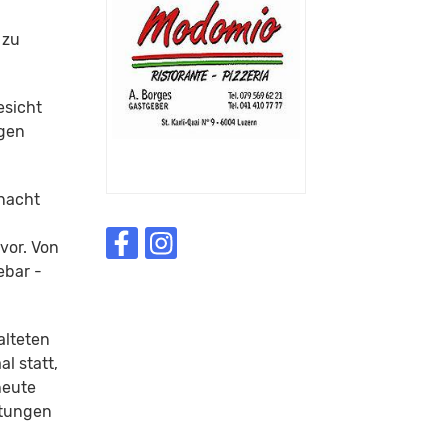
 zu
esicht
igen
snacht
vor. Von
ebar -
alteten
l statt,
heute
ltungen