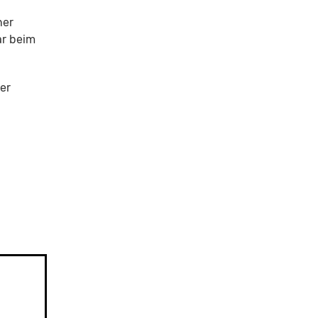
ner
ar beim
er